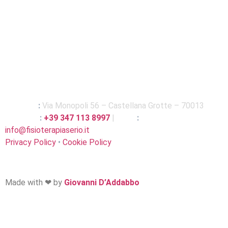
Rehabstudionet di Stefano Serio
P.IVA: IT07683290725
C.F: SRESFN81E03F915C
Indirizzo
:
Via Monopoli 56 – Castellana Grotte – 70013
Telefono
:
+39 347 113 8997
|
Email
:
info@fisioterapiaserio.it
Privacy Policy
•
Cookie Policy
Made with ❤ by
Giovanni D’Addabbo